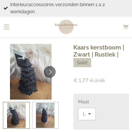
Interieuraccessoires verzonden binnen 1 a 2
Ga
werkdagen.
direct
naar
de
hoofdinhoud
Kaars kerstboom |
Zwart | Rustiek |
Sale!
€ 1,77
€ 2,95
Maat