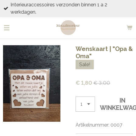
Interieuraccessoires verzonden binnen 1 a 2
Ga
werkdagen.
direct
naar
de
hoofdinhoud
Wenskaart | "Opa &
Oma"
Sale!
€ 1,80
€ 3,00
IN
WINKELWA
Artikelnummer:
0007