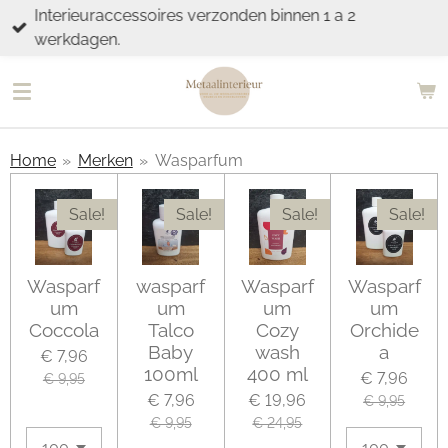
Interieuraccessoires verzonden binnen 1 a 2
Ga
werkdagen.
direct
naar
de
hoofdinhoud
Home
»
Merken
»
Wasparfum
Sale!
Sale!
Sale!
Sale!
Wasparf
wasparf
Wasparf
Wasparf
um
um
um
um
Coccola
Talco
Cozy
Orchide
Baby
wash
a
€ 7,96
100ml
400 ml
€ 7,96
€ 9,95
€ 7,96
€ 19,96
€ 9,95
€ 9,95
€ 24,95