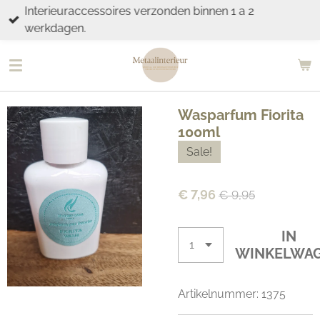
Interieuraccessoires verzonden binnen 1 a 2
Ga
werkdagen.
direct
naar
de
hoofdinhoud
Wasparfum Fiorita
100ml
Sale!
€ 7,96
€ 9,95
IN
WINKELWA
Artikelnummer:
1375