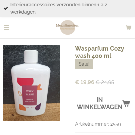
Interieuraccessoires verzonden binnen 1 a 2
Ga
werkdagen.
direct
naar
de
hoofdinhoud
Wasparfum Cozy
wash 400 ml
Sale!
€ 19,96
€ 24,95
IN
WINKELWAGEN
Artikelnummer:
2559