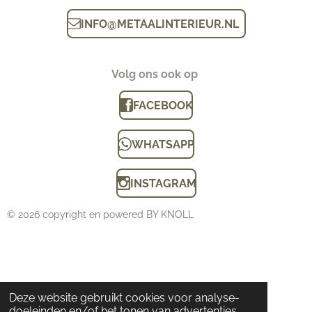
INFO
@
METAALINTERIEUR.N
L
Volg ons ook op
FACEBOOK
WHATSAPP
INSTAGRAM
© 2026 copyright en powered BY KNOLL
Deze website gebruikt cookies voor analyse-
doeleinden en/of het tonen van advertenties.