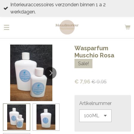
Interieuraccessoires verzonden binnen 1 a 2
Ga
werkdagen.
direct
naar
de
hoofdinhoud
Wasparfum
Muschio Rosa
Sale!
€ 7,96
€ 9,95
Artikelnummer