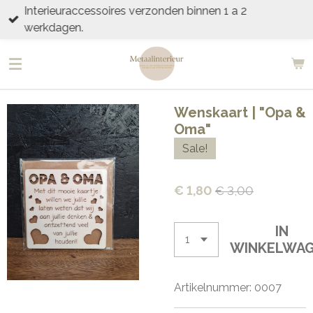
Interieuraccessoires verzonden binnen 1 a 2
Ga
werkdagen.
direct
naar
de
hoofdinhoud
Wenskaart | "Opa &
Oma"
Sale!
€ 1,80
€ 3,00
IN
WINKELWA
Artikelnummer:
0007