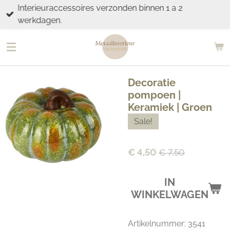
Interieuraccessoires verzonden binnen 1 a 2
Ga
werkdagen.
direct
naar
de
hoofdinhoud
Decoratie
pompoen |
Keramiek | Groen
Sale!
€ 4,50
€ 7,50
IN
WINKELWAGEN
Artikelnummer:
3541