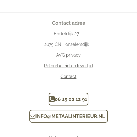
Contact adres
Endeldijk
27
2675
CN Honselersdijk
AVG privacy
Retourbeleid en levertijd
Contact
06 15 02 12 91
INFO
@
METAALINTERIEUR.N
L