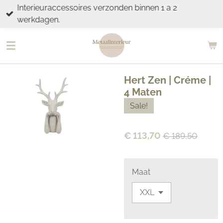
Interieuraccessoires verzonden binnen 1 a 2
Ga
werkdagen.
direct
naar
de
hoofdinhoud
Hert Zen | Créme |
4 Maten
Sale!
€ 113,70
€ 189,50
Maat