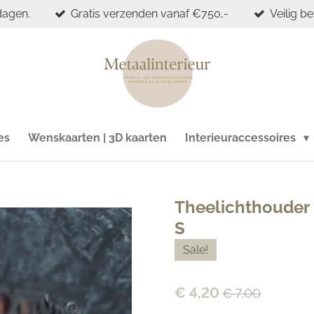
dagen.
Gratis verzenden vanaf €750,-
Veilig b
es
Wenskaarten | 3D kaarten
Interieuraccessoires
Theelichthouder '
S
Sale!
€ 4,20
€ 7,00