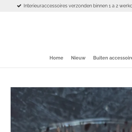
Interieuraccessoires verzonden binnen 1 a 2 werk
Ga
direct
naar
de
hoofdinhoud
Home
Nieuw
Buiten accessoir