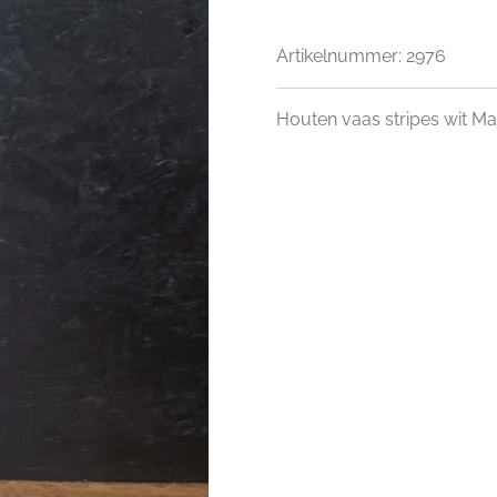
Artikelnummer:
2976
Houten vaas stripes wit Ma