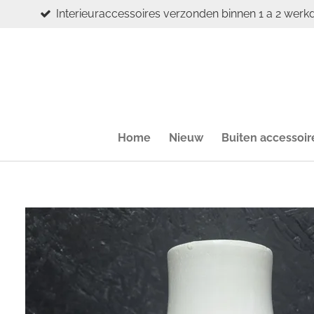
Interieuraccessoires verzonden binnen 1 a 2 werk
Ga
direct
naar
de
hoofdinhoud
Home
Nieuw
Buiten accessoir