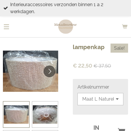
Interieuraccessoires verzonden binnen 1 a 2
Ga
werkdagen.
direct
naar
de
hoofdinhoud
lampenkap
Sale!
€ 22,50
€ 37,50
Artikelnummer
IN