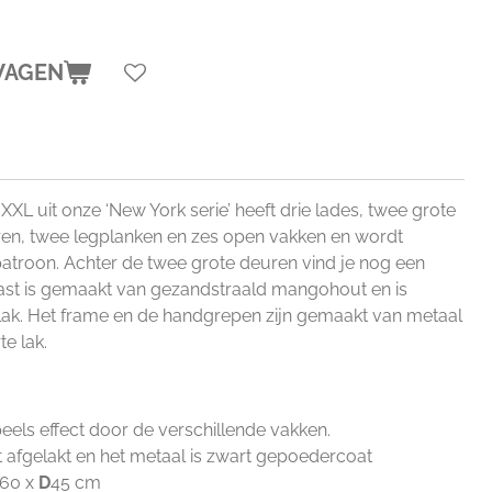
WAGEN
L uit onze ‘New York serie’ heeft drie lades, twee grote
ren, twee legplanken en zes open vakken en wordt
patroon.
Achter de twee grote deuren vind je nog een
st is gemaakt van gezandstraald mangohout en is
lak.
Het frame en de handgrepen zijn gemaakt van metaal
e lak.
eels effect door de verschillende vakken.
 afgelakt en het metaal is zwart gepoedercoat
160
x
D
45 cm