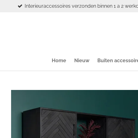
Interieuraccessoires verzonden binnen 1 a 2 werk
Ga
direct
naar
de
hoofdinhoud
Home
Nieuw
Buiten accessoir