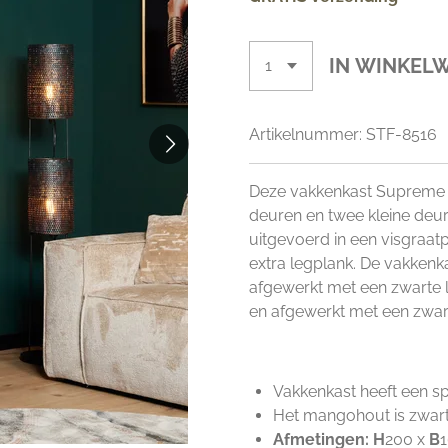
IN WINKEL
Artikelnummer:
STF-8516
Deze vakkenkast Supreme XX
deuren en twee kleine deu
uitgevoerd in een visgraat
extra legplank.
De vakkenka
afgewerkt met een zwarte 
en afgewerkt met een zwart
Vakkenkast heeft een sp
Het mangohout is zwart
Afmetingen:
H
200 x
B