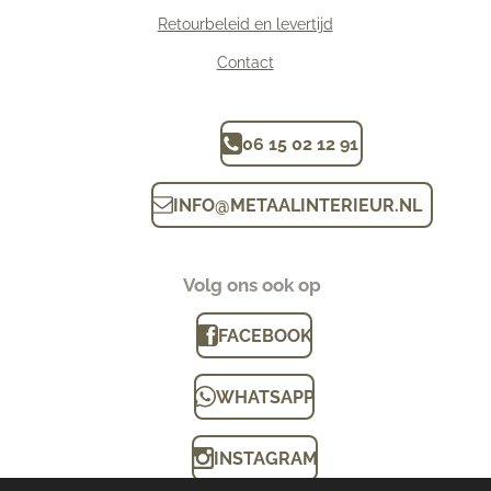
Retourbeleid en levertijd
Contact
06 15 02 12 91
INFO
@
METAALINTERIEUR.N
L
Volg ons ook op
FACEBOOK
WHATSAPP
INSTAGRAM