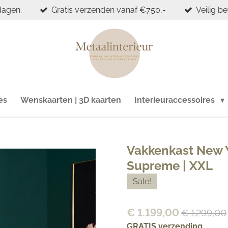
dagen.
Gratis verzenden vanaf €750,-
Veilig b
es
Wenskaarten | 3D kaarten
Interieuraccessoires
Vakkenkast New Y
Supreme | XXL
Sale!
€ 1.199,00
€ 1.299,00
GRATIS verzending