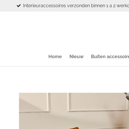
Interieuraccessoires verzonden binnen 1 a 2 werk
Ga
direct
naar
de
hoofdinhoud
Home
Nieuw
Buiten accessoir