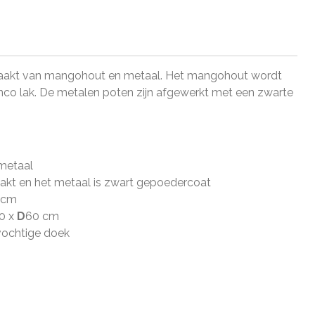
maakt van mangohout en metaal.
Het mangohout wordt
nco lak.
De metalen poten zijn afgewerkt met een zwarte
 metaal
akt en het metaal is zwart gepoedercoat
60cm
0
x
D
60 cm
vochtige doek