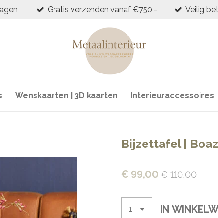
dagen.
Gratis verzenden vanaf €750,-
Veilig be
s
Wenskaarten | 3D kaarten
Interieuraccessoires
Bijzettafel | Boaz
€ 99,00
€ 110,00
IN WINKEL