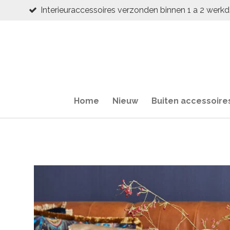
Interieuraccessoires verzonden binnen 1 a 2 werk
Ga
direct
naar
de
hoofdinhoud
Home
Nieuw
Buiten accessoire