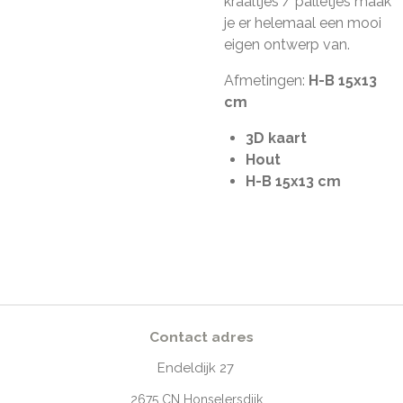
kraaltjes / palletjes maak
je er helemaal een mooi
eigen ontwerp van.
Afmetingen:
H-B 15x13
cm
3D kaart
Hout
H-B 15x13 cm
Contact adres
Endeldijk
27
2675
CN Honselersdijk