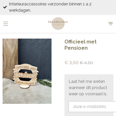
Interieuraccessoires verzonden binnen 1 a 2
Ga
werkdagen.
direct
naar
de
hoofdinhoud
Officieel met
Pensioen
€ 3,50
€ 4,50
Laat het me weten
wanneer dit product
weer op voorraad is.