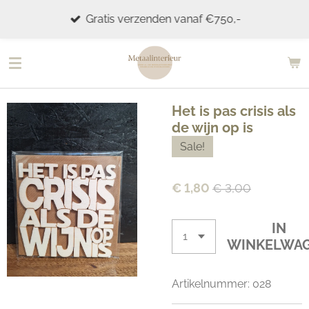
Ga
Gratis verzenden vanaf €750,-
direct
naar
de
hoofdinhoud
Het is pas crisis als
de wijn op is
Sale!
€ 1,80
€ 3,00
IN
WINKELWA
Artikelnummer:
028