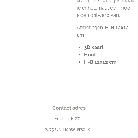
kraaltjes / palletjes maak
je er helemaal een mooi
eigen ontwerp van.
Afmetingen:
H-B 12x12
cm
3D kaart
Hout
H-B 12x12 cm
Contact adres
Endeldijk
27
2675
CN Honselersdijk