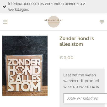
Interieuraccessoires verzonden binnen 1 a 2
Ga
werkdagen.
direct
naar
de
hoofdinhoud
Zonder hond is
alles stom
€ 3,00
Laat het me weten
wanneer dit product
weer op voorraad is.