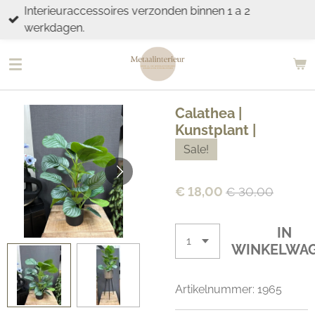
Interieuraccessoires verzonden binnen 1 a 2
Ga
werkdagen.
direct
naar
de
hoofdinhoud
Calathea |
Kunstplant |
Sale!
€ 18,00
€ 30,00
IN
WINKELWA
Artikelnummer:
1965