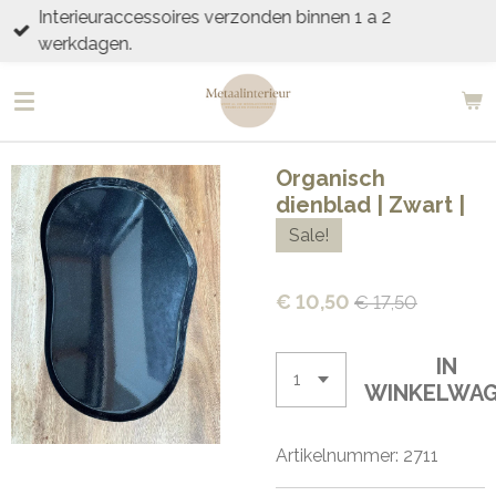
Interieuraccessoires verzonden binnen 1 a 2
Ga
werkdagen.
direct
naar
de
hoofdinhoud
Organisch
dienblad | Zwart |
Sale!
€ 10,50
€ 17,50
IN
WINKELWA
Artikelnummer:
2711