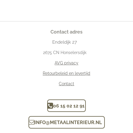
Contact adres
Endeldijk
27
2675
CN Honselersdijk
AVG privacy
Retourbeleid en levertijd
Contact
06 15 02 12 91
INFO
@
METAALINTERIEUR.N
L