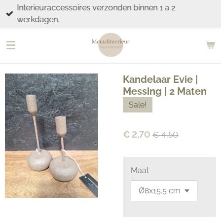
Interieuraccessoires verzonden binnen 1 a 2
Ga
werkdagen.
direct
naar
de
hoofdinhoud
Kandelaar Evie |
Messing | 2 Maten
Sale!
€ 2,70
€ 4,50
Maat