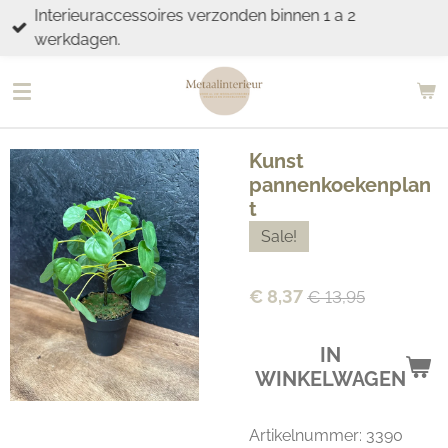
Interieuraccessoires verzonden binnen 1 a 2
Ga
werkdagen.
direct
naar
de
hoofdinhoud
Kunst
pannenkoekenplan
t
Sale!
€ 8,37
€ 13,95
IN
WINKELWAGEN
Artikelnummer:
3390