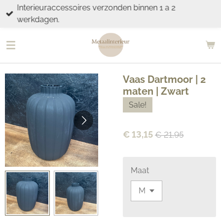
Interieuraccessoires verzonden binnen 1 a 2
Ga
werkdagen.
direct
naar
de
hoofdinhoud
Vaas Dartmoor | 2
maten | Zwart
Sale!
€ 13,15
€ 21,95
Maat