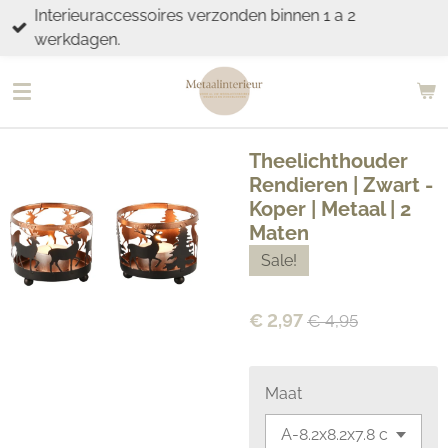
Interieuraccessoires verzonden binnen 1 a 2
Ga
werkdagen.
direct
naar
de
hoofdinhoud
Theelichthouder
Rendieren | Zwart -
Koper | Metaal | 2
Maten
Sale!
€ 2,97
€ 4,95
Maat