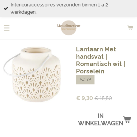
Interieuraccessoires verzonden binnen 1 a 2
Ga
werkdagen.
direct
naar
de
hoofdinhoud
Lantaarn Met
handsvat |
Romantisch wit |
Porselein
Sale!
€ 9,30
€ 15,50
IN
WINKELWAGEN