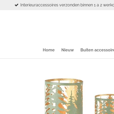
Interieuraccessoires verzonden binnen 1 a 2 werk
Ga
direct
naar
de
hoofdinhoud
Home
Nieuw
Buiten accessoir