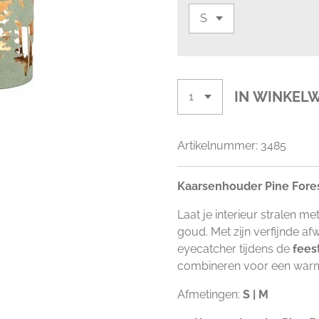
IN WINKEL
Artikelnummer:
3485
Kaarsenhouder Pine Fores
Laat je interieur stralen m
goud. Met zijn verfijnde af
eyecatcher tijdens de
fees
combineren voor een warme
Afmetingen:
S | M