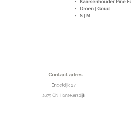
Kaarsenhouder Pine F
Groen | Goud
S | M
Contact adres
Endeldijk
27
2675
CN Honselersdijk