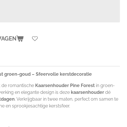
WAGEN
t groen-goud – Sfeervolle kerstdecoratie
et de romantische
Kaarsenhouder Pine Forest
in groen-
werking en elegante design is deze
kaarsenhouder
dé
tdagen
. Verkrijgbaar in twee maten, perfect om samen te
 en sprookjesachtige kerstsfeer.