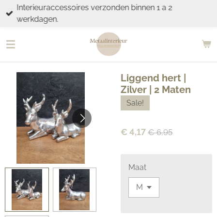
Interieuraccessoires verzonden binnen 1 a 2
Ga
werkdagen.
direct
naar
de
hoofdinhoud
Liggend hert |
Zilver | 2 Maten
Sale!
€ 4,17
€ 6,95
Maat