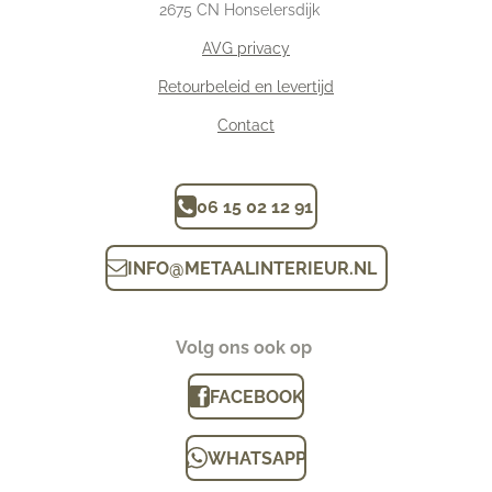
2675
CN Honselersdijk
AVG privacy
Retourbeleid en levertijd
Contact
06 15 02 12 91
INFO
@
METAALINTERIEUR.N
L
Volg ons ook op
FACEBOOK
WHATSAPP