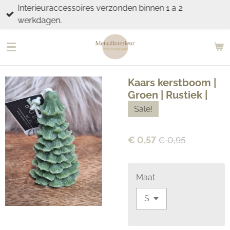
Interieuraccessoires verzonden binnen 1 a 2
Ga
werkdagen.
direct
naar
de
hoofdinhoud
Kaars kerstboom |
Groen | Rustiek |
Sale!
€ 0,57
€ 0,95
Maat