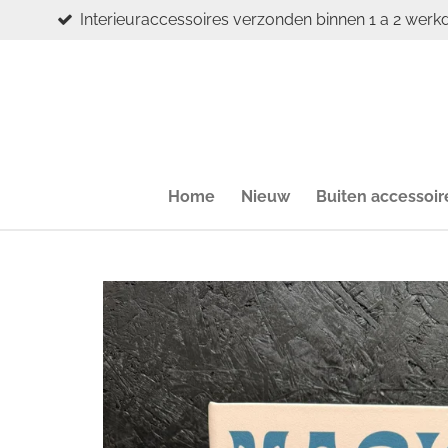
Interieuraccessoires verzonden binnen 1 a 2 werk
Ga
direct
naar
de
hoofdinhoud
Home
Nieuw
Buiten accessoir