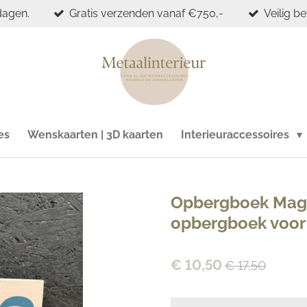
dagen.
Gratis verzenden vanaf €750,-
Veilig b
es
Wenskaarten | 3D kaarten
Interieuraccessoires
Opbergboek Magic
opbergboek voor 
€ 10,50
€ 17,50