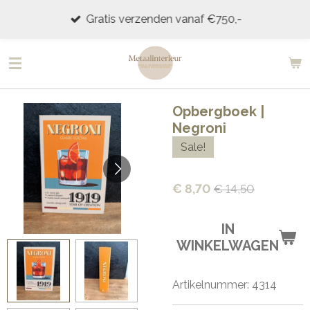
Ga
Gratis verzenden vanaf €750,-
direct
naar
de
hoofdinhoud
Opbergboek |
Negroni
Sale!
€ 8,70
€ 14,50
IN
WINKELWAGEN
Artikelnummer:
4314