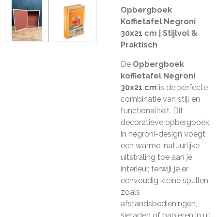
Opbergboek
Koffietafel Negroni
30x21 cm | Stijlvol &
Praktisch
De
Opbergboek
koffietafel Negroni
30x21 cm
is de perfecte
combinatie van stijl en
functionaliteit. Dit
decoratieve opbergboek
in negroni-design voegt
een warme, natuurlijke
uitstraling toe aan je
interieur, terwijl je er
eenvoudig kleine spullen
zoals
afstandsbedieningen,
sieraden of papieren in uit