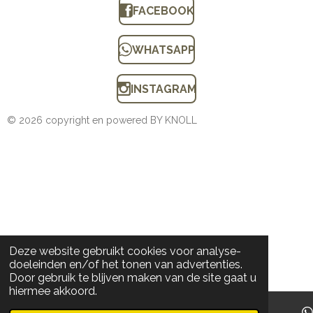
FACEBOOK
WHATSAPP
INSTAGRAM
© 2026 copyright en powered BY KNOLL
Deze website gebruikt cookies voor analyse-
doeleinden en/of het tonen van advertenties.
Door gebruik te blijven maken van de site gaat u
hiermee akkoord.