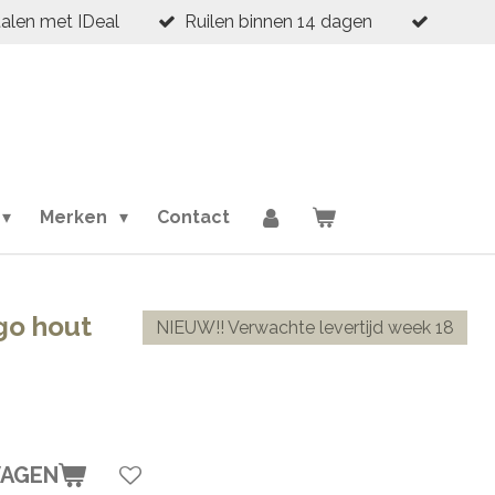
talen met IDeal
Ruilen binnen 14 dagen
Merken
Contact
ngo hout
NIEUW!! Verwachte levertijd week 18
WAGEN