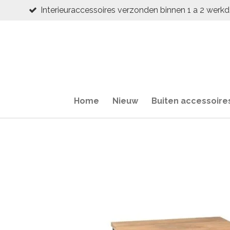
Interieuraccessoires verzonden binnen 1 a 2 werk
Ga
direct
naar
de
hoofdinhoud
Home
Nieuw
Buiten accessoire