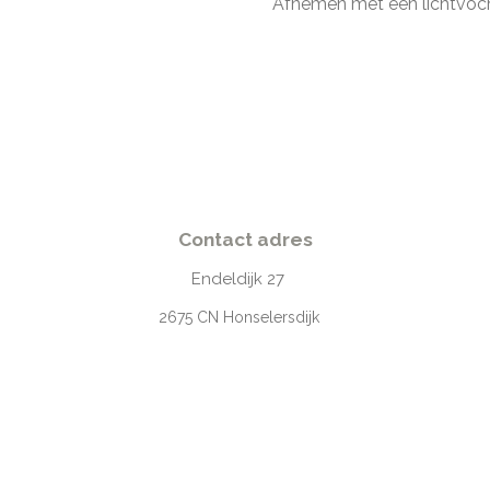
Afnemen met een lichtvoch
Contact adres
Endeldijk
27
2675
CN Honselersdijk