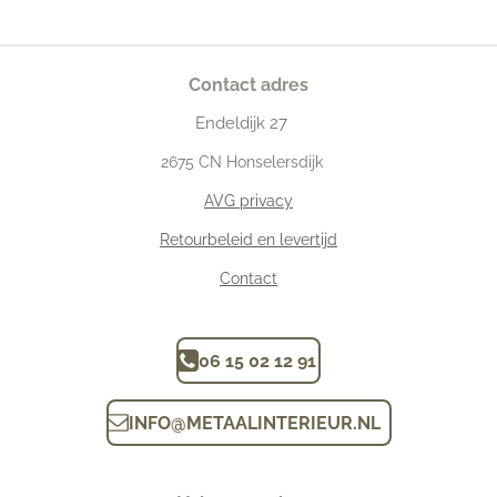
Contact adres
Endeldijk
27
2675
CN Honselersdijk
AVG privacy
Retourbeleid en levertijd
Contact
06 15 02 12 91
INFO
@
METAALINTERIEUR.N
L