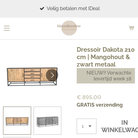
Ga
Veilig betalen met IDeal
direct
naar
de
hoofdinhoud
Dressoir Dakota 210
cm | Mangohout &
zwart metaal
NIEUW!! Verwachte
levertijd week 18
€ 895,00
GRATIS verzending
IN
WINKELWA