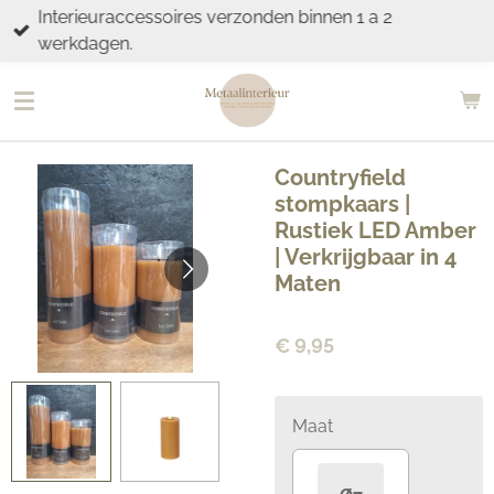
Interieuraccessoires verzonden binnen 1 a 2
Ga
werkdagen.
direct
naar
de
hoofdinhoud
Countryfield
stompkaars |
Rustiek LED Amber
| Verkrijgbaar in 4
Maten
€ 9,95
Maat