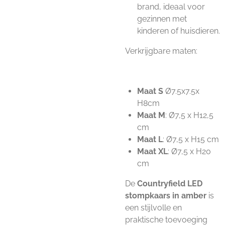
brand, ideaal voor
gezinnen met
kinderen of huisdieren.
Verkrijgbare maten:
Maat S
Ø7.5x7.5x
H8cm
Maat M
: Ø7,5 x H12,5
cm
Maat L
: Ø7,5 x H15 cm
Maat XL
: Ø7,5 x H20
cm
De
Countryfield LED
stompkaars in amber
is
een stijlvolle en
praktische toevoeging