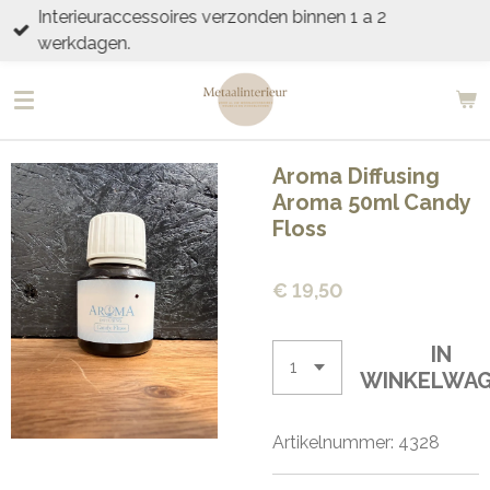
Interieuraccessoires verzonden binnen 1 a 2
Ga
werkdagen.
direct
naar
de
hoofdinhoud
Aroma Diffusing
Aroma 50ml Candy
Floss
€ 19,50
IN
WINKELWA
Artikelnummer:
4328