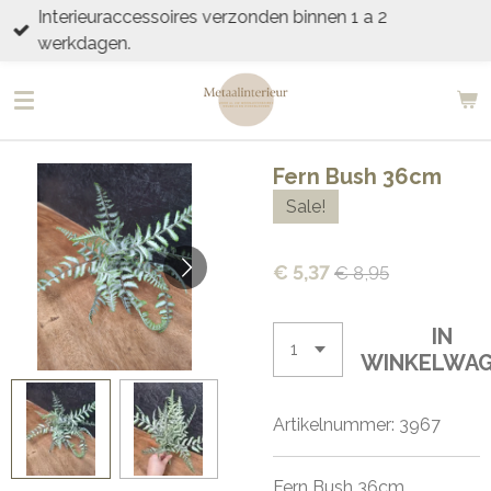
Interieuraccessoires verzonden binnen 1 a 2
Ga
werkdagen.
direct
naar
de
hoofdinhoud
Fern Bush 36cm
Sale!
€ 5,37
€ 8,95
IN
WINKELWA
Artikelnummer:
3967
Fern Bush 36cm