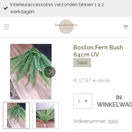
Interieuraccessoires verzonden binnen 1 a 2
Ga
werkdagen.
direct
naar
de
hoofdinhoud
Boston Fern Bush
64cm UV
Sale!
€ 17,97
€ 29,95
IN
WINKELWA
Artikelnummer:
3955