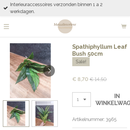
Interieuraccessoires verzonden binnen 1 a 2
Ga
werkdagen.
direct
naar
de
hoofdinhoud
Spathiphyllum Leaf
Bush 50cm
Sale!
€ 8,70
€ 14,50
IN
WINKELWA
Artikelnummer:
3965