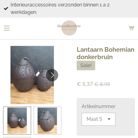
Interieuraccessoires verzonden binnen 1 a 2
Ga
werkdagen.
direct
naar
de
hoofdinhoud
Lantaarn Bohemian
donkerbruin
Sale!
€ 5,37
€ 8,95
Artikelnummer