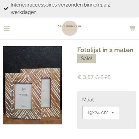
Interieuraccessoires verzonden binnen 1 a 2
Ga
werkdagen.
direct
naar
de
hoofdinhoud
Fotolijst in 2 maten
Sale!
€ 3,57
€ 5,95
Maat