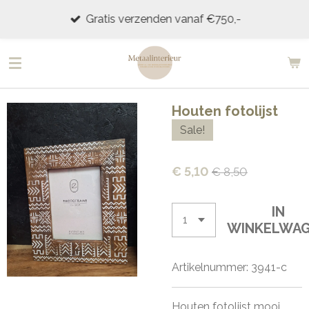
Ga
Gratis verzenden vanaf €750,-
direct
naar
de
hoofdinhoud
Houten fotolijst
Sale!
€ 5,10
€ 8,50
IN
WINKELWA
Artikelnummer:
3941-c
Houten fotolijst mooi