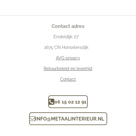
Contact adres
Endeldijk
27
2675
CN Honselersdijk
AVG privacy
Retourbeleid en levertijd
Contact
06 15 02 12 91
INFO
@
METAALINTERIEUR.N
L