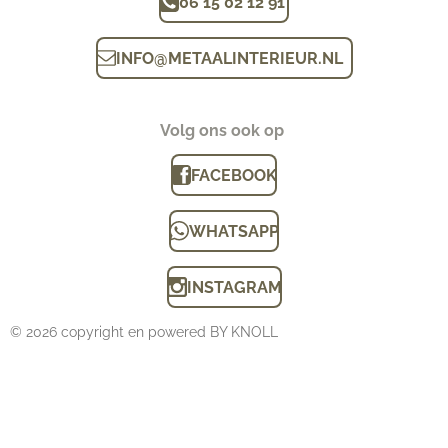
06 15 02 12 91
INFO
@
METAALINTERIEUR.N
L
Volg ons ook op
FACEBOOK
WHATSAPP
INSTAGRAM
© 2026 copyright en powered BY KNOLL