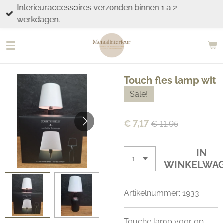
Interieuraccessoires verzonden binnen 1 a 2
Ga
werkdagen.
direct
naar
de
hoofdinhoud
Touch fles lamp wit
Sale!
€ 7,17
€ 11,95
IN
WINKELWA
Artikelnummer:
1933
Touche lamp voor op