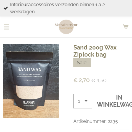
Interieuraccessoires verzonden binnen 1 a 2
Ga
werkdagen.
direct
naar
de
hoofdinhoud
Sand 200g Wax
Ziplock bag
Sale!
€ 2,70
€ 4,50
IN
WINKELWA
Artikelnummer:
2235