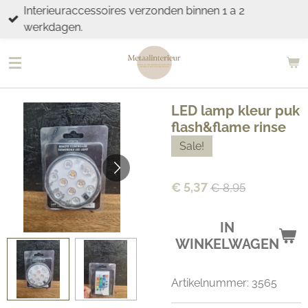
Interieuraccessoires verzonden binnen 1 a 2
Ga
werkdagen.
direct
naar
de
hoofdinhoud
LED lamp kleur puk
flash&flame rinse
Sale!
€ 5,37
€ 8,95
IN
WINKELWAGEN
Artikelnummer:
3565