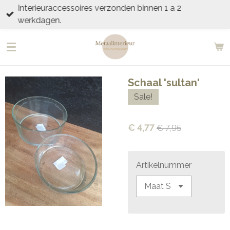
Interieuraccessoires verzonden binnen 1 a 2
Ga
werkdagen.
direct
naar
de
hoofdinhoud
Schaal 'sultan'
Sale!
€ 4,77
€ 7,95
Artikelnummer