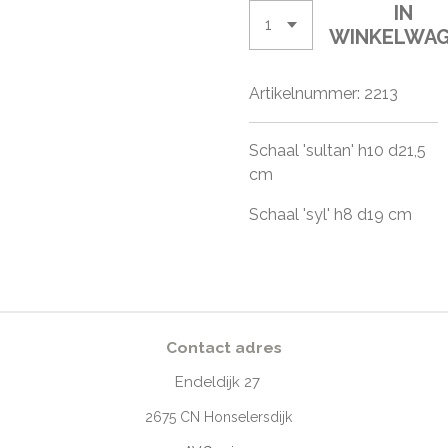
IN
WINKELWA
Artikelnummer:
2213
Schaal 'sultan' h10 d21,5
cm
Schaal 'syl' h8 d19 cm
Contact adres
Endeldijk
27
2675
CN Honselersdijk