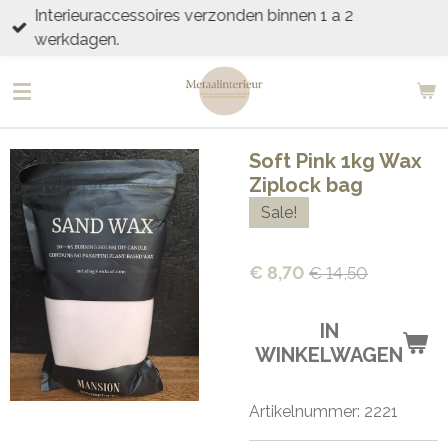
Interieuraccessoires verzonden binnen 1 a 2
Ga
werkdagen.
direct
naar
de
hoofdinhoud
Soft Pink 1kg Wax
Ziplock bag
Sale!
€ 8,70
€ 14,50
IN
WINKELWAGEN
Artikelnummer:
2221