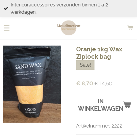
Interieuraccessoires verzonden binnen 1 a 2
Ga
werkdagen.
direct
naar
de
hoofdinhoud
Oranje 1kg Wax
Ziplock bag
Sale!
€ 8,70
€ 14,50
IN
WINKELWAGEN
Artikelnummer:
2222