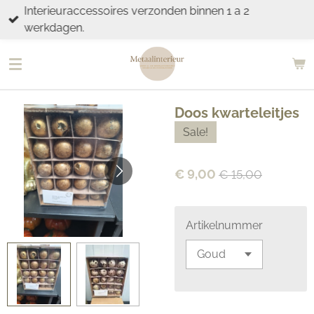
Interieuraccessoires verzonden binnen 1 a 2
Ga
werkdagen.
direct
naar
de
hoofdinhoud
Doos kwarteleitjes
Sale!
€ 9,00
€ 15,00
Artikelnummer