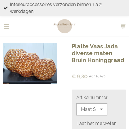
Interieuraccessoires verzonden binnen 1 a 2
Ga
werkdagen.
direct
naar
de
hoofdinhoud
Platte Vaas Jada
diverse maten
Bruin Honinggraad
€ 9,30
€ 15,50
Artikelnummer
Laat het me weten