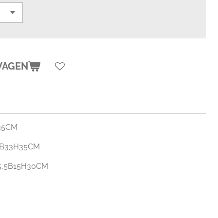
WAGEN
H35CM
L8B33H35CM
L5,5B15H30CM