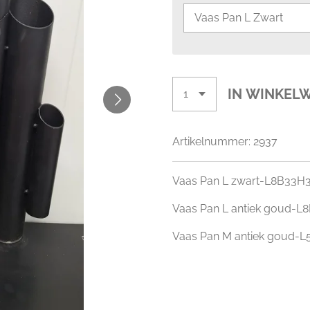
IN WINKEL
Artikelnummer:
2937
Vaas Pan L zwart-L8B33
Vaas Pan L antiek goud-
Vaas Pan M antiek goud-