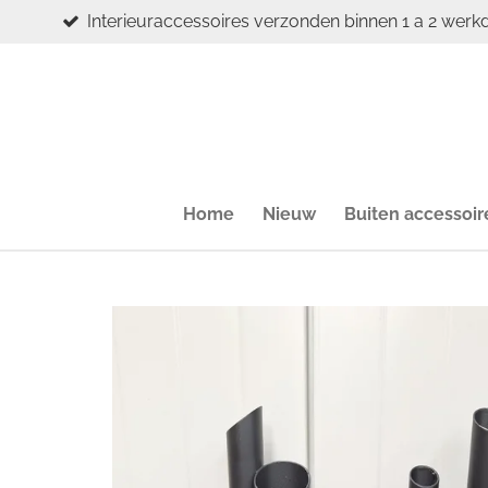
Interieuraccessoires verzonden binnen 1 a 2 werk
Ga
direct
naar
de
hoofdinhoud
Home
Nieuw
Buiten accessoir